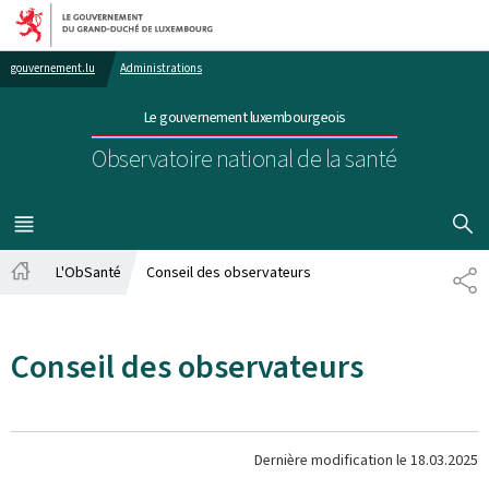
Aller au menu principal
Aller au contenu
gouvernement.lu
Administrations
Le gouvernement luxembourgeois
Observatoire national de la santé
AFFICHER
MENU
PRINCIPAL
L'ObSanté
Conseil des observateurs
PA
Accueil
Conseil des observateurs
Dernière modification le
18.03.2025