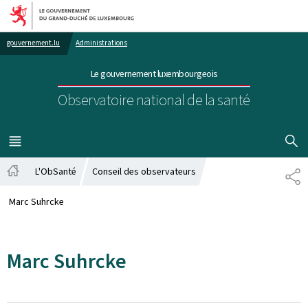
Aller au menu principal
Aller au contenu
gouvernement.lu
Administrations
Le gouvernement luxembourgeois
Observatoire national de la santé
AFFICHER
MENU
PRINCIPAL
L'ObSanté
Conseil des observateurs
PA
Accueil
Marc Suhrcke
Marc Suhrcke