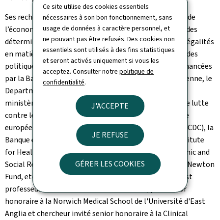
Ce site utilise des cookies essentiels
Ses recherches portent sur un large éventail d'aspects de
nécessaires à son bon fonctionnement, sans
usage de données à caractère personnel, et
l’économie de la santé, notamment les conséquences des
ne pouvant pas être refusés. Des cookies non
déterminants socio-économiques sur la santé et les inégalités
essentiels sont utilisés à des fins statistiques
en matière de santé, ainsi que l'évaluation de l'impact des
et seront activés uniquement si vous les
politiques de santé publique. Ses recherches ont été financées
acceptez. Consulter notre
politique de
par la Banque mondiale, l'OMS, la Commission européenne, le
confidentialité
.
Department for International Development (DFID), le
ministère de la Santé (Angleterre), le Fonds mondial de lutte
J'ACCEPTE
contre le sida, la tuberculose et le paludisme, le Centre
européen de prévention et de contrôle des maladies (ECDC), la
JE REFUSE
Banque européenne d'investissement, le National Institute
for Health and Care Research (NIHR), le MRC, l'Economic and
GÉRER LES COOKIES
Social Research Council (ESRC), la Fondation Gates, le Newton
Fund, etc. Parmi ses autres fonctions actuelles, Marc est
professeur honoraire à l'Université de York, professeur
honoraire à la Norwich Medical School de l'Université d'East
Anglia et chercheur invité senior honoraire à la Clinical