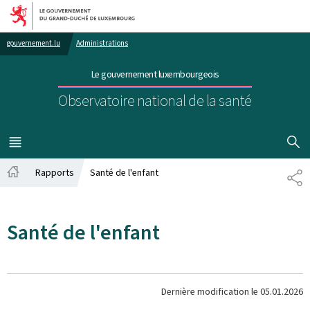
Aller au menu principal
Aller au contenu
gouvernement.lu
Administrations
Le gouvernement luxembourgeois
Observatoire national de la santé
AFFICHER
MENU
PRINCIPAL
Rapports
Santé de l'enfant
PA
Accueil
Santé de l'enfant
Dernière modification le
05.01.2026