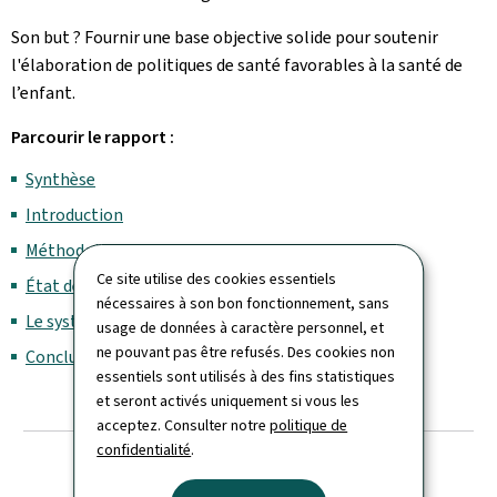
Son but ? Fournir une base objective solide pour soutenir
l'élaboration de politiques de santé favorables à la santé de
l’enfant.
Parcourir le rapport :
Synthèse
Introduction
Méthodologie
Ce site utilise des cookies essentiels
État de santé et déterminants de la santé
nécessaires à son bon fonctionnement, sans
Le système de santé pour les enfants
usage de données à caractère personnel, et
ne pouvant pas être refusés. Des cookies non
Conclusions et recommandations
essentiels sont utilisés à des fins statistiques
et seront activés uniquement si vous les
acceptez. Consulter notre
politique de
confidentialité
.