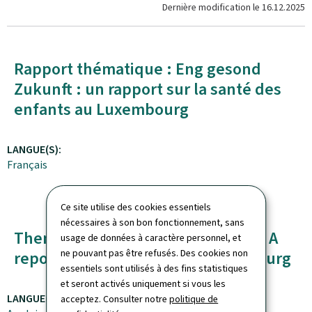
Dernière modification le
16.12.2025
Rapport thématique : Eng gesond
-
Zukunft : un rapport sur la santé des
enfants au Luxembourg
LANGUE(S):
Français
Ce site utilise des cookies essentiels
nécessaires à son bon fonctionnement, sans
Thematic Report: Healthy Future : A
-
usage de données à caractère personnel, et
ne pouvant pas être refusés. Des cookies non
report on Child Health in Luxembourg
essentiels sont utilisés à des fins statistiques
et seront activés uniquement si vous les
LANGUE(S):
acceptez. Consulter notre
politique de