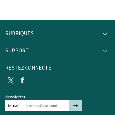
RUBRIQUES
Pied
RUBRI
de
SUPPORT
SUPP
page
RESTEZ CONNECTÉ
Twitter
Facebook
Newsletter
🡒
E-mail