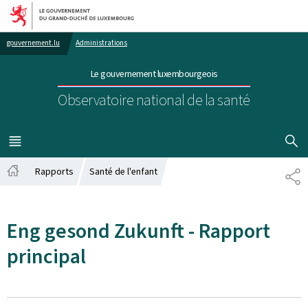
Aller au menu principal
Aller au contenu
gouvernement.lu
Administrations
Le gouvernement luxembourgeois
Observatoire national de la santé
AFFICHER
MENU
PRINCIPAL
Rapports
Santé de l'enfant
PA
Accueil
Eng gesond Zukunft - Rapport
principal