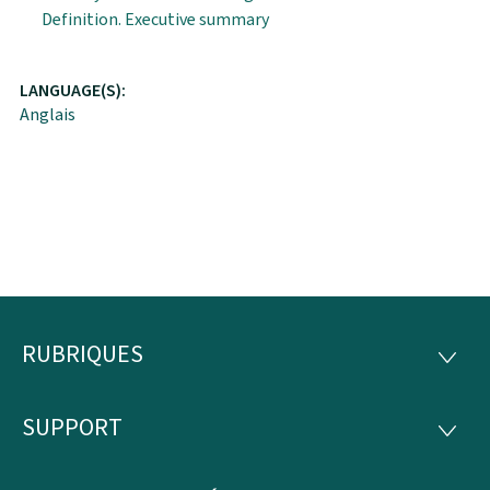
Definition. Executive summary
LANGUAGE(S):
Anglais
RUBRIQUES
Pied
RUBRI
de
SUPPORT
SUPP
page