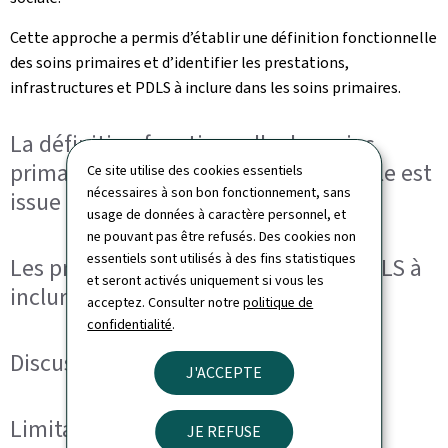
Cette approche a permis d’établir une définition fonctionnelle
des soins primaires et d’identifier les prestations,
infrastructures et PDLS à inclure dans les soins primaires.
La définition fonctionnelle des soins
primaires au Luxembourg, telle qu’elle est
Ce site utilise des cookies essentiels
nécessaires à son bon fonctionnement, sans
issue du consensus
usage de données à caractère personnel, et
ne pouvant pas être refusés. Des cookies non
essentiels sont utilisés à des fins statistiques
Les prestations, infrastructures et PDLS à
et seront activés uniquement si vous les
inclure dans les soins primaires
acceptez. Consulter notre
politique de
confidentialité
.
Discussion et Perspectives
J'ACCEPTE
Limitations
JE REFUSE