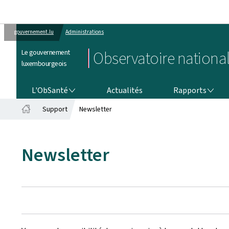
gouvernement.lu
Administrations
Le gouvernement
Observatoire national
luxembourgeois
L'OBSANTÉ
RAPPORTS
L'ObSanté
Actualités
Rapports
Support
Newsletter
Accueil
Newsletter