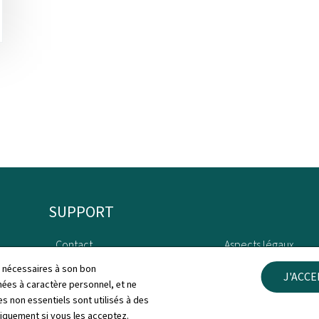
SUPPORT
Contact
Aspects légaux
ls nécessaires à son bon
J'ACC
Plan du site
Déclaration d'access
es à caractère personnel, et ne
s non essentiels sont utilisés à des
À propos du site
Gestion des cookies
niquement si vous les acceptez.