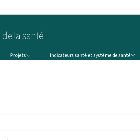
Aller au menu principal
Aller au contenu
 de la santé
PROJETS
INDICATEURS SANTÉ ET SYSTÈME DE SANTÉ
Projets
Indicateurs santé et système de santé