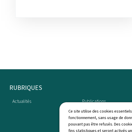
Pied
RUBRIQUES
de
Actualités
Publications
page
Ce site utilise des cookies essentie
fonctionnement, sans usage de donné
pouvant pas être refusés. Des cookie
fins statistiques et seront activés u