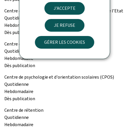
J'ACCEPTE
Centre de gestion du personnel et de l’organisation de l’Etat
Quotidienne
Hebdomadaire
JE REFUSE
Dès publication
GÉRER LES COOKIES
Centre de gestion informatique de l'éducation (CGIE)
Quotidienne
Hebdomadaire
Dès publication
Centre de psychologie et d'orientation scolaires (CPOS)
Quotidienne
Hebdomadaire
Dès publication
Centre de rétention
Quotidienne
Hebdomadaire