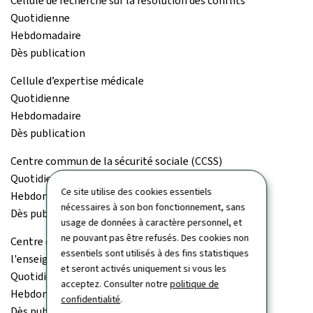
Cellule de recherche sur la résolution des conflits
Quotidienne
Hebdomadaire
Dès publication
Cellule d’expertise médicale
Quotidienne
Hebdomadaire
Dès publication
Centre commun de la sécurité sociale (CCSS)
Quotidienne
Ce site utilise des cookies essentiels
Hebdomadaire
nécessaires à son bon fonctionnement, sans
Dès publication
usage de données à caractère personnel, et
ne pouvant pas être refusés. Des cookies non
Centre de documentation et d'information sur
essentiels sont utilisés à des fins statistiques
l'enseignement supérieur (Cedies)
et seront activés uniquement si vous les
Quotidienne
acceptez. Consulter notre
politique de
Hebdomadaire
confidentialité
.
Dès publication