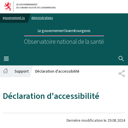
Aller au menu principal
Aller au contenu
gouvernement.lu
Administrations
Le gouvernement luxembourgeois
Observatoire national de la santé
AFFICHER
MENU
PRINCIPAL
Support
Déclaration d'accessibilité
PA
Accueil
Déclaration d'accessibilité
Dernière modification le
29.08.2024