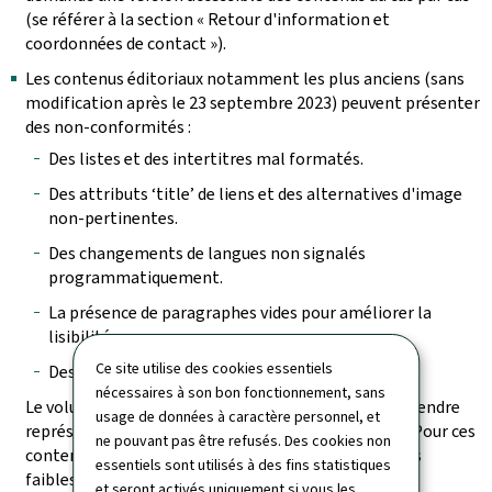
(se référer à la section « Retour d'information et
coordonnées de contact »).
Les contenus éditoriaux notamment les plus anciens (sans
modification après le 23 septembre 2023) peuvent présenter
des non-conformités :
Des listes et des intertitres mal formatés.
Des attributs ‘title’ de liens et des alternatives d'image
non-pertinentes.
Des changements de langues non signalés
programmatiquement.
La présence de paragraphes vides pour améliorer la
lisibilité.
Ce site utilise des cookies essentiels
Des tableaux incorrectement structurés.
nécessaires à son bon fonctionnement, sans
Le volume des pages à vérifier et des contenus à reprendre
usage de données à caractère personnel, et
représente une charge de travail trop conséquente. Pour ces
ne pouvant pas être refusés. Des cookies non
contenus, il a été vérifié que, bien que présentant des
essentiels sont utilisés à des fins statistiques
faiblesses de structuration, les non-conformités les
et seront activés uniquement si vous les