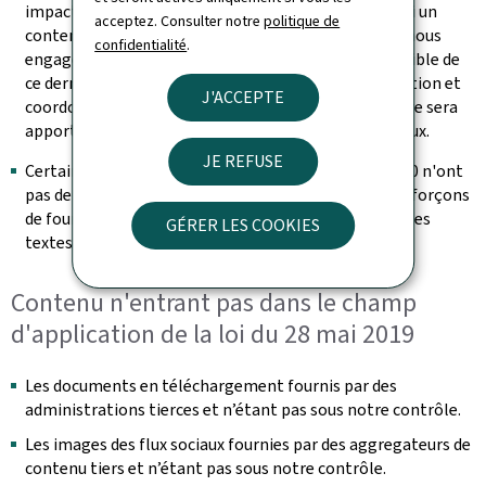
impactant ne bloquent pas l’accès à l’information. Si un
acceptez. Consulter notre
politique de
contenu s’avérait malgré tout non accessible, nous nous
confidentialité
.
engageons à fournir sur demande une version accessible de
ce dernier (se référer à la section « Retour d'information et
J'ACCEPTE
coordonnées de contact »). Une attention particulière sera
apportée à la rédaction des futurs contenus éditoriaux.
JE REFUSE
Certaines vidéos publiées après le 23 septembre 2020 n'ont
pas de transcription textuelle adaptée. Nous nous efforçons
de fournir les messages transmis dans la vidéo dans les
GÉRER LES COOKIES
textes environnants
Contenu n'entrant pas dans le champ
d'application de la loi du 28 mai 2019
Les documents en téléchargement fournis par des
administrations tierces et n’étant pas sous notre contrôle.
Les images des flux sociaux fournies par des aggregateurs de
contenu tiers et n’étant pas sous notre contrôle.