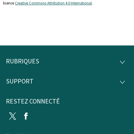
licence
Creative Commons Attribution 4.0 International
.
RUBRIQUES
Pied
RUBRI
de
SUPPORT
SUPP
page
RESTEZ CONNECTÉ
Twitter
Facebook