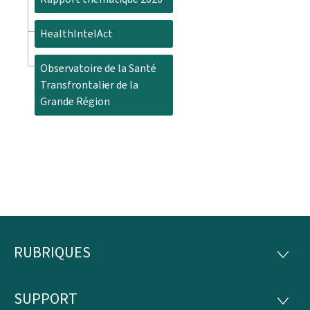
HealthIntelAct
Observatoire de la Santé
Transfrontalier de la
Grande Région
RUBRIQUES
Pied
RUBRI
de
SUPPORT
SUPP
page