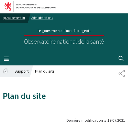
Aller au menu principal
Aller au contenu
gouvernement.lu
Administrations
Le gouvernement luxembourgeois
Observatoire national de la santé
AFFICHER
MENU
PRINCIPAL
Support
Plan du site
PA
Accueil
Plan du site
Dernière modification le
19.07.2021