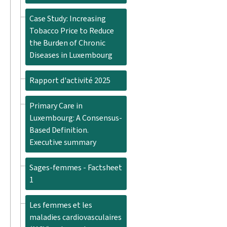
Case Study: Increasing
Tobacco Price to Reduce
the Burden of Chronic
Diseases in Luxembourg
Rapport d'activité 2025
Primary Care in
Luxembourg: A Consensus-
Based Definition.
Executive summary
Sages-femmes - Factsheet
1
Les femmes et les
maladies cardiovasculaires