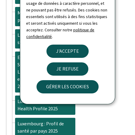
usage de données à caractère personnel, et
ne pouvant pas être refusés. Des cookies non
Médecins spécialistes en
essentiels sont utilisés à des fins statistiques
pédiatrie - Factsheet 1
et seront activés uniquement si vous les
acceptez. Consulter notre
politique de
Luxembourg : Revue du
confidentialité
.
système de santé 2024
J'ACCEPTE
Eng gesond Zukunft -
Supplément :
JE REFUSE
L'hospitalisation des
enfants et adolescents,
2018-2022
GÉRER LES COOKIES
Luxembourg: Country
Health Profile 2025
Luxembourg : Profil de
santé par pays 2025