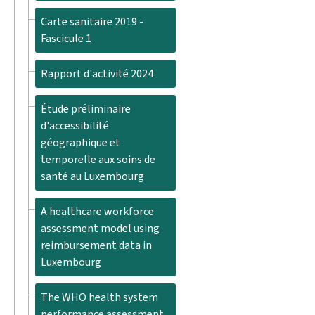
Carte sanitaire 2019 -
Fascicule 1
Rapport d'activité 2024
Étude préliminaire
d'accessibilité
géographique et
temporelle aux soins de
santé au Luxembourg
A healthcare workforce
assessment model using
reimbursement data in
Luxembourg
The WHO health system
performance assessment