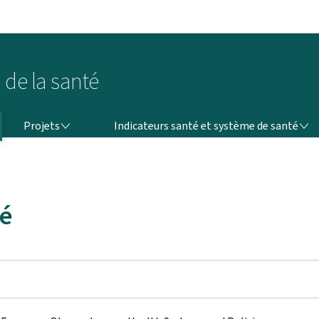
Aller au menu principal
Aller au contenu
 de la santé
PROJETS
INDICATEURS SANTÉ ET SYSTÈME DE SANTÉ
Projets
Indicateurs santé et système de santé
té