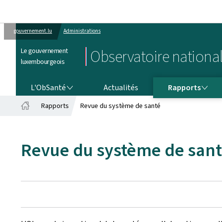
gouvernement.lu
Administrations
Le gouvernement
Observatoire national
luxembourgeois
L'OBSANTÉ
RAPPORTS
L'ObSanté
Actualités
Rapports
Rapports
Revue du système de santé
Accueil
Revue du système de san