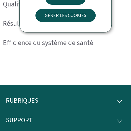
Qualité des soins de santé
GÉRER LES COOKIES
Résultats du système de santé
Efficience du système de santé
RUBRIQUES
Pied
RUBRI
de
SUPPORT
SUPP
page