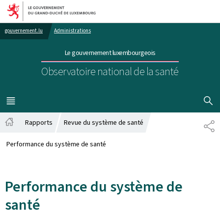
Aller au menu principal
Aller au contenu
gouvernement.lu
Administrations
Le gouvernement luxembourgeois
Observatoire national de la santé
AFFICHER
MENU
PRINCIPAL
Rapports
Revue du système de santé
PA
Accueil
Performance du système de santé
Performance du système de
santé