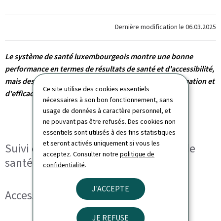
Dernière modification le
06.03.2025
Le système de santé luxembourgeois montre une bonne
performance en termes de résultats de santé et d'accessibilité,
mais des défis subsistent en matière d'équité, d'information et
Ce site utilise des cookies essentiels
d'efficacité.
nécessaires à son bon fonctionnement, sans
usage de données à caractère personnel, et
ne pouvant pas être refusés. Des cookies non
essentiels sont utilisés à des fins statistiques
et seront activés uniquement si vous les
Suivi de la performance du système de
acceptez. Consulter notre
politique de
santé et systèmes d'information
confidentialité
.
J'ACCEPTE
Accessibilité et protection financière
JE REFUSE