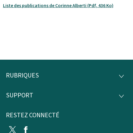
Liste des publications de Corinne Alberti (Pdf, 436 Ko)
RUBRIQUES
Pied
RUBRI
de
SUPPORT
SUPP
page
RESTEZ CONNECTÉ
Twitter
Facebook