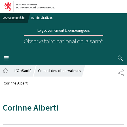
Aller au menu principal
Aller au contenu
gouvernement.lu
Administrations
Le gouvernement luxembourgeois
Observatoire national de la santé
AFFICHER
MENU
PRINCIPAL
L'ObSanté
Conseil des observateurs
PA
Accueil
Corinne Alberti
Corinne Alberti