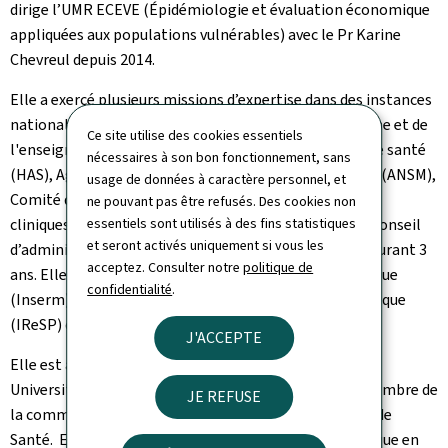
dirige l’UMR ECEVE (Épidémiologie et évaluation économique
appliquées aux populations vulnérables) avec le Pr Karine
Chevreul depuis 2014.
Elle a exercé plusieurs missions d’expertise dans des instances
nationales : Haut Conseil de l'évaluation de la recherche et de
Ce site utilise des cookies essentiels
l'enseignement supérieur (HCERES), Haute autorité de santé
nécessaires à son bon fonctionnement, sans
(HAS), Agence nationale de la sécurité du médicament (ANSM),
usage de données à caractère personnel, et
Comité d'orientation stratégique et de suivi des essais
ne pouvant pas être refusés. Des cookies non
cliniques (COSSEC) de l’Inserm. Elle a été membre du conseil
essentiels sont utilisés à des fins statistiques
et seront activés uniquement si vous les
d’administration du Luxembourg Institute of Health durant 3
acceptez. Consulter notre
politique de
ans. Elle a dirigé l’Institut Thématique de Santé Publique
confidentialité
.
(Inserm) et l’Institut pour la Recherche en Santé Publique
(IReSP) de mars 2017 à mars 2020.
J'ACCEPTE
Elle est actuellement Secrétaire Générale du Collège
Universitaire des Enseignants en Santé Publique et membre de
JE REFUSE
la commission de la transparence à la Haute Autorité de
Santé. Elle a intégré le Haut Conseil de la Santé Publique en