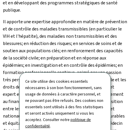
et en développant des programmes stratégiques de santé
publique.
Il apporte une expertise approfondie en matière de prévention
et de contrôle des maladies transmissibles (en particulier le
VIH et l'hépatite), des maladies non transmissibles et des
blessures; en réduction des risques; en services de soins et de
soutien aux populations clés; en renforcement des capacités
de la société civile; en préparation et en réponse aux
épidémies; en investigation et en contrôle des épidémies; en
formation professionnelle continue, animé par une passion
très personnelle pour l’équité en santé, la justice sociale et les
Ce site utilise des cookies essentiels
droits de la personne. Il est médecin, épidémiologiste et
nécessaires à son bon fonctionnement, sans
expert en santé publique. Il s'intéresse plus particulièrement
usage de données à caractère personnel, et
ne pouvant pas être refusés. Des cookies non
au financement durable, aux contrats sociaux, à la transition
essentiels sont utilisés à des fins statistiques
entre les mécanismes de financement internationaux et
et seront activés uniquement si vous les
nationaux et à la mise en place de systèmes de santé durables
acceptez. Consulter notre
politique de
et équitables. Il a commencé sa carrière en tant que médecin
confidentialité
.