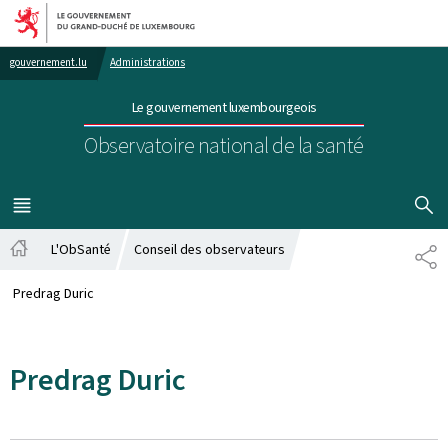
Aller au menu principal
Aller au contenu
gouvernement.lu
Administrations
Le gouvernement luxembourgeois
Observatoire national de la santé
AFFICHER
MENU
PRINCIPAL
L'ObSanté
Conseil des observateurs
PA
Accueil
Predrag Duric
Predrag Duric