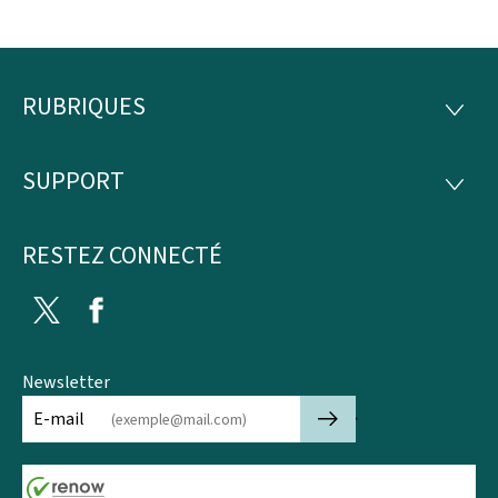
RUBRIQUES
Pied
RUBRI
de
SUPPORT
SUPP
page
RESTEZ CONNECTÉ
Twitter
Facebook
Newsletter
🡒
E-mail