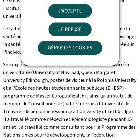
de soins primaires en milieu rural et l'a poursuivie dans un
institut de santé publique avant d'entamer sa carrière
J'ACCEPTE
universitaire et internationale.
Le fait d'être exposé à la pratique des soins de santé et de la
JE REFUSE
santé publique dans des contextes difficiles l'a aidé à envisager
la santé publique dans une perspective plus large, centrée sur
GÉRER LES COOKIES
l'individu.
Son expérience comprend près de deux décennies de carrière
universitaire (University of Novi Sad, Queen Margaret
University Edinburgh, postes de visiteur à la Polonia University
et à l'École des hautes études en santé publique (EHESP) -
programme de Master Europubhealth+, ainsi qu'un statut de
membre du Conseil pour la Qualité Interne à l'Université de
Trnava et de personne ressource à l'University of Lethbridge).
Il a travaillé comme médecin et épidémiologiste pendant 15
ans et il a travaillé comme consultant pour le Programme des
Nations Unies pour le développement, la Fédération