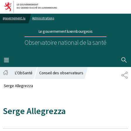
Aller au menu principal
Aller au contenu
gouvernement.lu
Administrations
Le gouvernement luxembourgeois
Observatoire national de la santé
AFFICHER
MENU
PRINCIPAL
L'ObSanté
Conseil des observateurs
PA
Accueil
Serge Allegrezza
Serge Allegrezza