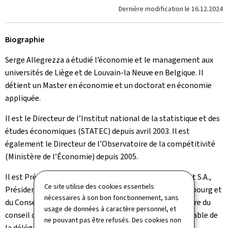
Dernière modification le
16.12.2024
Biographie
Serge Allegrezza a étudié l’économie et le management aux
universités de Liège et de Louvain-la Neuve en Belgique. Il
détient un Master en économie et un doctorat en économie
appliquée.
Il est le Directeur de l’Institut national de la statistique et des
études économiques (STATEC) depuis avril 2003. Il est
également le Directeur de l’Observatoire de la compétitivité
(Ministère de l’Économie) depuis 2005.
Il est Président du conseil d’administration de LuxTrust S.A.,
Ce site utilise des cookies essentiels
Président du Conseil d’administration de POST Luxembourg et
nécessaires à son bon fonctionnement, sans
du Conseil national de productivité (CNP). Il est membre du
usage de données à caractère personnel, et
conseil d’administration d’Elysis Asbl. Il est le responsable de
ne pouvant pas être refusés. Des cookies non
la délégation luxembourgeoise de l’
Economic Policy