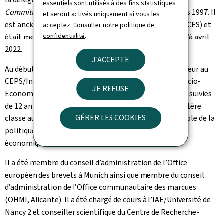
essentiels sont utilisés à des fins statistiques
Committee (EPC)
de l‘UE depuis 2004, et membre depuis 1997. Il
et seront activés uniquement si vous les
est ancien président du Conseil économique et social (CES) et
acceptez. Consulter notre
politique de
confidentialité
.
était membre du conseil d’administration de SES jusqu’à avril
2022.
J'ACCEPTE
Au début de sa carrière, il a travaillé en tant que chercheur au
CEPS/Instead (aujourd’hui Luxembourg Institute of Socio-
JE REFUSE
Economic Research - LISER) pendant quelques années, suivies
de 12 années en tant que Conseiller de gouvernement 1ère
GÉRER LES COOKIES
classe au Ministère de l’Économie, où il était responsable de la
politique du marché intérieur et ensuite de la politique
économique générale.
Il a été membre du conseil d’administration de l’Office
européen des brevets à Munich ainsi que membre du conseil
d’administration de l’Office communautaire des marques
(OHMI, Alicante). Il a été chargé de cours à l’IAE/Université de
Nancy 2 et conseiller scientifique du Centre de Recherche-