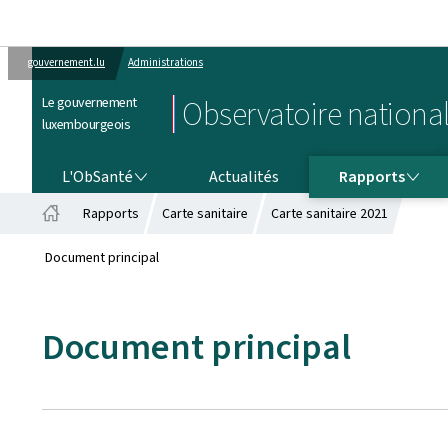
gouvernement.lu
Administrations
Le gouvernement
Observatoire national
luxembourgeois
L'OBSANTÉ
RAPPORTS
L'ObSanté
Actualités
Rapports
Rapports
Carte sanitaire
Carte sanitaire 2021
Accueil
Document principal
Document principal