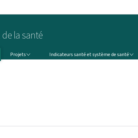
Aller au menu principal
Aller au contenu
 de la santé
PROJETS
INDICATEURS SANTÉ ET SYSTÈME DE SANTÉ
Projets
Indicateurs santé et système de santé