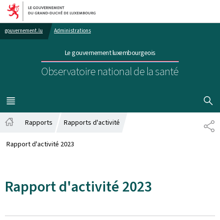
Aller au menu principal
Aller au contenu
gouvernement.lu
Administrations
Le gouvernement luxembourgeois
Observatoire national de la santé
AFFICHER
MENU
PRINCIPAL
Rapports
Rapports d'activité
PA
Accueil
Rapport d'activité 2023
Rapport d'activité 2023