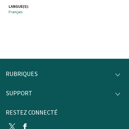
LANGUE(S):
Français
RUBRIQUES
Pied
RUBRI
de
SUPPORT
SUPP
page
RESTEZ CONNECTÉ
Twitter
Facebook