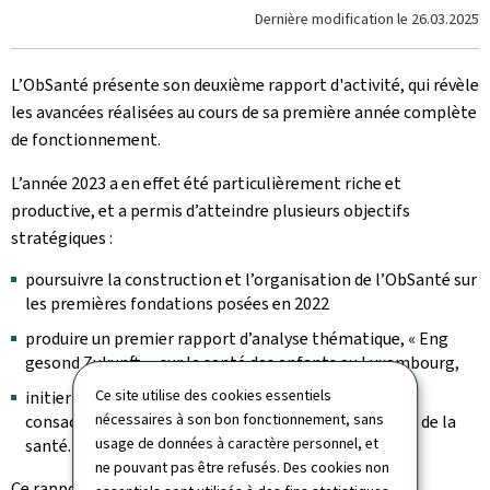
Dernière modification le
26.03.2025
L’ObSanté présente son deuxième rapport d'activité, qui révèle
les avancées réalisées au cours de sa première année complète
de fonctionnement.
L’année 2023 a en effet été particulièrement riche et
productive, et a permis d’atteindre plusieurs objectifs
stratégiques :
poursuivre la construction et l’organisation de l’ObSanté sur
les premières fondations posées en 2022
produire un premier rapport d’analyse thématique, « Eng
gesond Zukunft », sur la santé des enfants au Luxembourg,
Ce site utilise des cookies essentiels
initier les travaux des prochains rapports, qui seront
nécessaires à son bon fonctionnement, sans
consacrés au système de santé et aux professionnels de la
usage de données à caractère personnel, et
santé.
ne pouvant pas être refusés. Des cookies non
Ce rapport témoigne aussi de l’importance de l’action