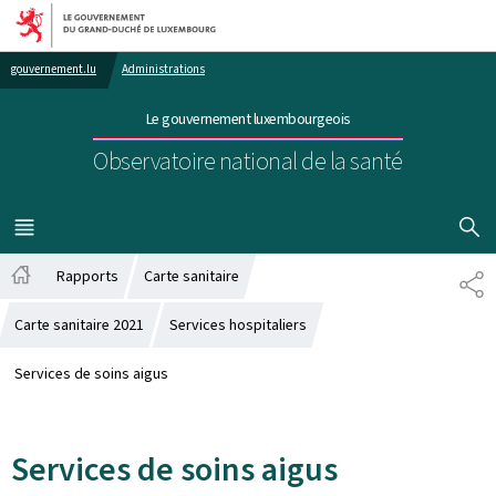
Aller au menu principal
Aller au contenu
gouvernement.lu
Administrations
Le gouvernement luxembourgeois
Observatoire national de la santé
AFFICHER
MENU
PRINCIPAL
Rapports
Carte sanitaire
PA
Accueil
Carte sanitaire 2021
Services hospitaliers
Services de soins aigus
Services de soins aigus