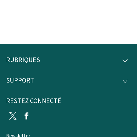
RUBRIQUES
Pied
RUBRI
de
SUPPORT
SUPP
page
RESTEZ CONNECTÉ
Twitter
Facebook
Newsletter