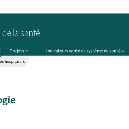
Aller au menu principal
Aller au contenu
 de la santé
PROJETS
INDICATEURS SANTÉ ET SYSTÈME DE SANTÉ
Projets
Indicateurs santé et système de santé
es hospitaliers
ogie