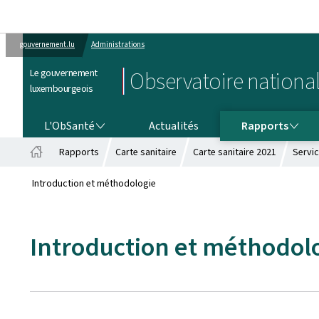
gouvernement.lu
Administrations
Le gouvernement
Observatoire national
luxembourgeois
L'OBSANTÉ
RAPPORTS
L'ObSanté
Actualités
Rapports
Rapports
Carte sanitaire
Carte sanitaire 2021
Servic
Accueil
Introduction et méthodologie
Introduction et méthodol