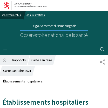
Aller au menu principal
Aller au contenu
gouvernement.lu
Administrations
Le gouvernement luxembourgeois
Observatoire national de la santé
AFFICHER
MENU
PRINCIPAL
Rapports
Carte sanitaire
PA
Accueil
Carte sanitaire 2021
Établissements hospitaliers
Établissements hospitaliers