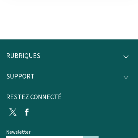
RUBRIQUES
Pied
RUBRI
de
SUPPORT
SUPP
page
RESTEZ CONNECTÉ
Twitter
Facebook
Newsletter