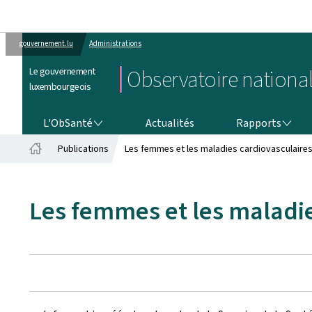
gouvernement.lu
Administrations
Le gouvernement
Observatoire national
luxembourgeois
L'OBSANTÉ
RAPPORTS
L'ObSanté
Actualités
Rapports
Publications
Les femmes et les maladies cardiovasculaire
Accueil
Les femmes et les maladi