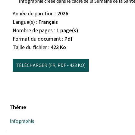
Infographie créée dans le cadre de la Semaine de la Sant
Année de parution
2026
Langue(s)
Français
Nombre de pages
1 page(s)
Format du document
Pdf
Taille du fichier
423 Ko
TÉLÉCHARGER
(FR, PDF - 423 KO)
Thème
Infographie