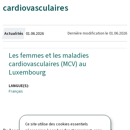
cardiovasculaires
Crée
Dernière modification le
01.06.2026
Actualités
01.06.2026
le
Les femmes et les maladies
Les
cardiovasculaires (MCV) au
femmes
Luxembourg
et
LANGUE(S):
les
Français
maladies
cardiovasculaires
(MCV)
Ce site utilise des cookies essentiels