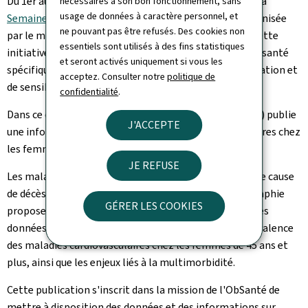
Du 1er au 7 juin 2026 se déroule la première édition de la
nécessaires à son bon fonctionnement, sans
au
usage de données à caractère personnel, et
Semaine de la santé de la femme au Luxembourg
, organisée
Luxembourg
ne pouvant pas être refusés. Des cookies non
par le ministère de la Santé et de la Sécurité sociale. Cette
essentiels sont utilisés à des fins statistiques
initiative vise à mettre en lumière différents enjeux de santé
et seront activés uniquement si vous les
spécifiques aux femmes à travers des actions d'information et
acceptez. Consulter notre
politique de
de sensibilisation.
confidentialité
.
Dans ce contexte, l'Observatoire de la Santé (ObSanté) publie
J'ACCEPTE
une infographie consacrée aux maladies cardiovasculaires chez
les femmes au Luxembourg.
JE REFUSE
Les maladies cardiovasculaires constituent la deuxième cause
de décès dans la population féminine du pays. L'infographie
GÉRER LES COOKIES
propose un aperçu de cette problématique à travers des
données sur la mortalité, les facteurs de risque, la prévalence
des maladies cardiovasculaires chez les femmes de 45 ans et
plus, ainsi que les enjeux liés à la multimorbidité.
Cette publication s'inscrit dans la mission de l'ObSanté de
mettre à disposition des données et des informations sur