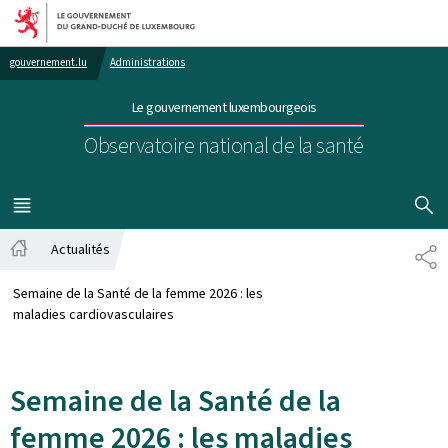
Aller au menu principal
Aller au contenu
gouvernement.lu
Administrations
Le gouvernement luxembourgeois
Observatoire national de la santé
AFFICHER
MENU
PRINCIPAL
Actualités
PA
Accueil
Semaine de la Santé de la femme 2026 : les
maladies cardiovasculaires
Semaine de la Santé de la
femme 2026 : les maladies