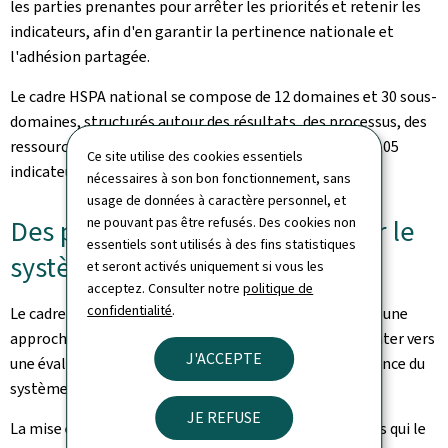
les parties prenantes pour arrêter les priorités et retenir les
indicateurs, afin d'en garantir la pertinence nationale et
l'adhésion partagée.
Le cadre HSPA national se compose de 12 domaines et 30 sous-
domaines, structurés autour des résultats, des processus, des
ressources et de domaines transversaux, et peuplé de 105
Ce site utilise des cookies essentiels
indicateurs.
nécessaires à son bon fonctionnement, sans
usage de données à caractère personnel, et
Des perspectives nouvelles pour le
ne pouvant pas être refusés. Des cookies non
essentiels sont utilisés à des fins statistiques
système de santé
et seront activés uniquement si vous les
acceptez. Consulter notre
politique de
confidentialité
.
Le cadre de référence HSPA a pour objectif de dépasser une
approche fondée sur des indicateurs isolés pour s'orienter vers
J'ACCEPTE
une évaluation structurée et cohérente de la performance du
système de santé.
JE REFUSE
La mise en oeuvre de ce cadre HSPA, avec les indicateurs qui le