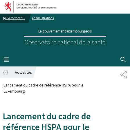
Aller au menu principal
Aller au contenu
gouvernement.lu
Administrations
Le gouvernement luxembourgeois
Observatoire national de la santé
AFFICHER
MENU
PRINCIPAL
Actualités
PA
Accueil
Lancement du cadre de référence HSPA pour le
Luxembourg
Lancement du cadre de
référence HSPA pour le