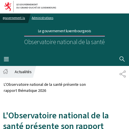
Aller au menu principal
Aller au contenu
gouvernement.lu
Administrations
Le gouvernement luxembourgeois
Observatoire national de la santé
AFFICHER
MENU
PRINCIPAL
Actualités
PA
Accueil
L'Observatoire national de la santé présente son
rapport thématique 2026
L'Observatoire national de la
santé présente son rapport