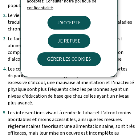
acceptez. Consulter notre
politique de
populationnelle.
confidentialité
.
Le vieillissement et la croissance de la population se
traduiront par une augmentation importante des maladies
J'ACCEPTE
chroniques.
Le fardeau des maladies chroniques au Luxembourg est
JE REFUSE
alimenté par la prévalence élevée de quatre
comportements de santé – tabagisme, consommation
GÉRER LES COOKIES
d'alcool, mauvaise alimentation et inactivité physique.
Les comportements de santé sont marqués par de fortes
disparités sociales. Le tabagisme, la consommation
excessive d'alcool, une mauvaise alimentation et l'inactivité
physique sont plus fréquents chez les personnes ayant un
niveau d'éducation de base que chez celles ayant un niveau
plus avancé.
Les interventions visant à rendre le tabac et l'alcool moins
abordables et moins accessibles, ainsi que les mesures
réglementaires favorisant une alimentation saine, sont très
efficaces, mais leur mise en oeuvre est incomplète au