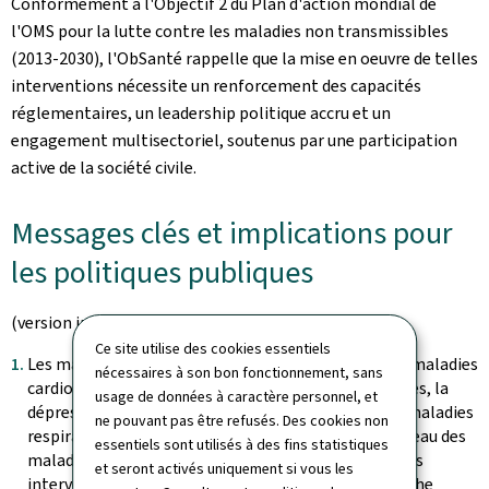
Conformément à l'Objectif 2 du Plan d'action mondial de
l'OMS pour la lutte contre les maladies non transmissibles
(2013-2030), l'ObSanté rappelle que la mise en oeuvre de telles
interventions nécessite un renforcement des capacités
réglementaires, un leadership politique accru et un
engagement multisectoriel, soutenus par une participation
active de la société civile.
Messages clés et implications pour
les politiques publiques
(version intégrale issue du rapport)
Ce site utilise des cookies essentiels
Les maladies chroniques, notamment le cancer, les maladies
nécessaires à son bon fonctionnement, sans
cardiovasculaires, les troubles musculo-squelettiques, la
usage de données à caractère personnel, et
dépression, la démence, l'obésité, le diabète et les maladies
ne pouvant pas être refusés. Des cookies non
respiratoires chroniques, représentent 83 % du fardeau des
essentiels sont utilisés à des fins statistiques
maladies au Luxembourg. Elles sont évitables par des
et seront activés uniquement si vous les
interventions de prévention primaire selon l'approche