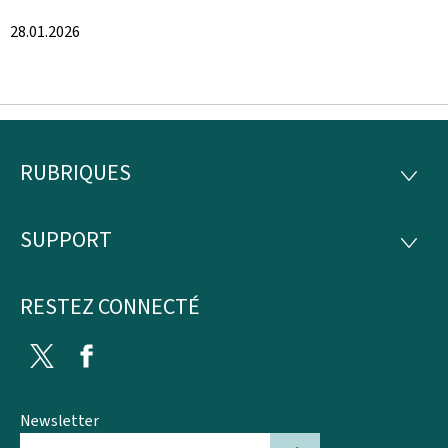
28.01.2026
RUBRIQUES
Pied
RUBRI
de
SUPPORT
SUPP
page
RESTEZ CONNECTÉ
Twitter
Facebook
Newsletter