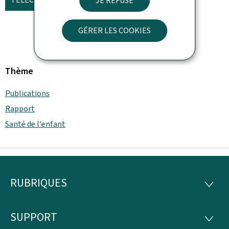
JE REFUSE
GÉRER LES COOKIES
Thème
Publications
Rapport
Santé de l'enfant
RUBRIQUES
Pied
RUBRI
de
SUPPORT
SUPP
page