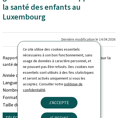
la santé des enfants au
Luxembourg
Dernière modification le
14.04.2026
Ce site utilise des cookies essentiels
nécessaires à son bon fonctionnement, sans
Rapport thématique : Eng gesond Zukunft : un rapport sur la
usage de données à caractère personnel, et
santé des enfants au Luxembourg
ne pouvant pas être refusés. Des cookies non
essentiels sont utilisés à des fins statistiques
Année de parution
2024
et seront activés uniquement si vous les
Langue(s)
Français
acceptez. Consulter notre
politique de
Nombre de pages
214 page(s)
confidentialité
.
Format du document
Pdf
J'ACCEPTE
Taille du fichier
5,51 Mo
TÉLÉCHARGER
(FR, PDF - 5,51 MO)