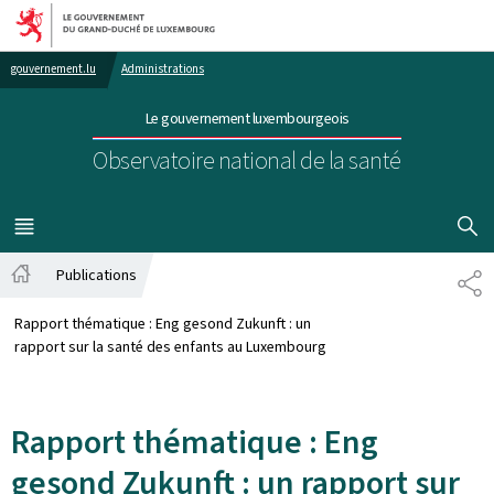
Aller au menu principal
Aller au contenu
gouvernement.lu
Administrations
Le gouvernement luxembourgeois
Observatoire national de la santé
AFFICHER
MENU
PRINCIPAL
Publications
PA
Accueil
Rapport thématique : Eng gesond Zukunft : un
rapport sur la santé des enfants au Luxembourg
Rapport thématique : Eng
gesond Zukunft : un rapport sur