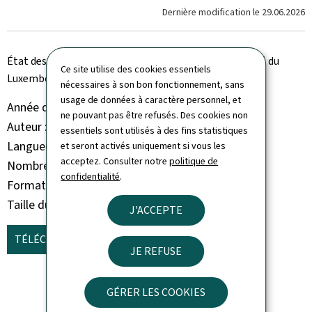
Dernière modification le
29.06.2026
État des lieux des services hospitaliers du Grand-Duché du
Ce site utilise des cookies essentiels
Luxembourg
nécessaires à son bon fonctionnement, sans
usage de données à caractère personnel, et
Année de parution
2026
ne pouvant pas être refusés. Des cookies non
Auteur
Charles Pierre
essentiels sont utilisés à des fins statistiques
Langue(s)
Français
et seront activés uniquement si vous les
acceptez. Consulter notre
politique de
Nombre de pages
91 page(s)
confidentialité
.
Format du document
Pdf
Taille du fichier
3,56 Mo
J'ACCEPTE
TÉLÉCHARGER
(FR, PDF - 3,56 MO)
JE REFUSE
GÉRER LES COOKIES