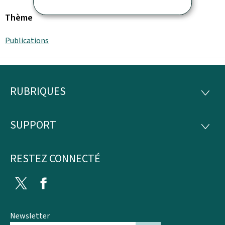
Thème
Publications
RUBRIQUES
Pied
RUBRI
de
SUPPORT
SUPP
page
RESTEZ CONNECTÉ
Twitter
Facebook
Newsletter