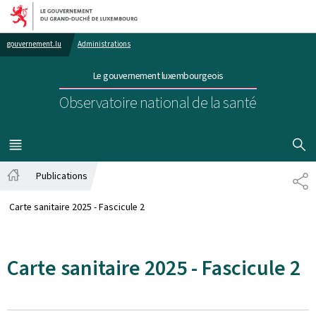
Aller au menu principal
Aller au contenu
gouvernement.lu
Administrations
Le gouvernement luxembourgeois
Observatoire national de la santé
AFFICHER
MENU
PRINCIPAL
Publications
PA
Accueil
Carte sanitaire 2025 - Fascicule 2
Carte sanitaire 2025 - Fascicule 2