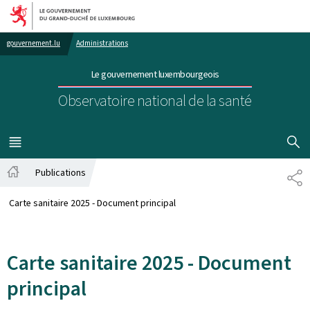
Aller au menu principal
Aller au contenu
gouvernement.lu
Administrations
Le gouvernement luxembourgeois
Observatoire national de la santé
AFFICHER
MENU
PRINCIPAL
Publications
PA
Accueil
Carte sanitaire 2025 - Document principal
Carte sanitaire 2025 - Document
principal