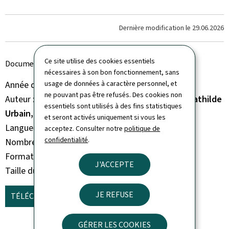
Dernière modification le
29.06.2026
Ce site utilise des cookies essentiels
Document principal
nécessaires à son bon fonctionnement, sans
Année de parution
usage de données à caractère personnel, et
2026
ne pouvant pas être refusés. Des cookies non
Auteur
Charles Pierre, Anne-Charlotte Lorcy, Mathilde
essentiels sont utilisés à des fins statistiques
Urbain, Françoise Berthet
et seront activés uniquement si vous les
Langue(s)
Français
acceptez. Consulter notre
politique de
confidentialité
.
Nombre de pages
223 page(s)
Format du document
Pdf
J'ACCEPTE
Taille du fichier
7,43 Mo
JE REFUSE
TÉLÉCHARGER
(FR, PDF - 7,43 MO)
GÉRER LES COOKIES