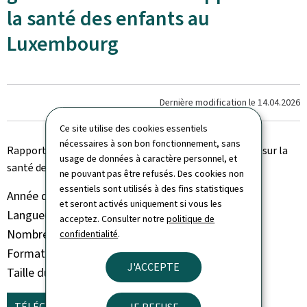
la santé des enfants au
Luxembourg
Dernière modification le
14.04.2026
Ce site utilise des cookies essentiels
nécessaires à son bon fonctionnement, sans
Rapport thématique : Eng gesond Zukunft : un rapport sur la
usage de données à caractère personnel, et
santé des enfants au Luxembourg
ne pouvant pas être refusés. Des cookies non
essentiels sont utilisés à des fins statistiques
Année de parution
2024
et seront activés uniquement si vous les
Langue(s)
Français
acceptez. Consulter notre
politique de
Nombre de pages
214 page(s)
confidentialité
.
Format du document
Pdf
J'ACCEPTE
Taille du fichier
5,51 Mo
TÉLÉCHARGER
(FR, PDF - 5,51 MO)