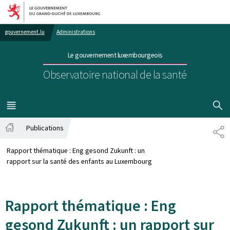
Aller au menu principal
Aller au contenu
gouvernement.lu
Administrations
Le gouvernement luxembourgeois
Observatoire national de la santé
AFFICHER
MENU
PRINCIPAL
Publications
PA
Accueil
Rapport thématique : Eng gesond Zukunft : un
rapport sur la santé des enfants au Luxembourg
Rapport thématique : Eng
gesond Zukunft : un rapport sur