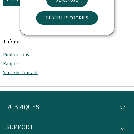
JE REFUSE
GÉRER LES COOKIES
Thème
Publications
Rapport
Santé de l'enfant
RUBRIQUES
Pied
RUBRI
de
SUPPORT
SUPP
page