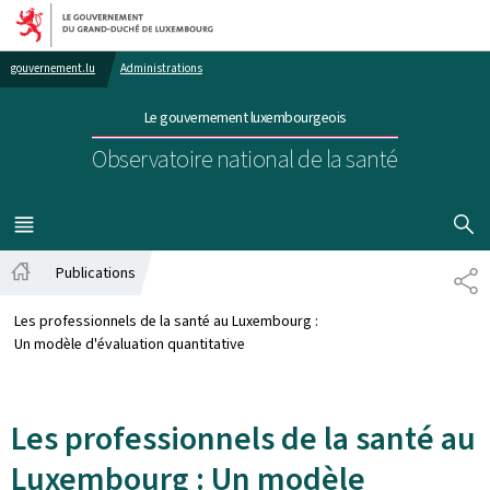
Aller au menu principal
Aller au contenu
gouvernement.lu
Administrations
Le gouvernement luxembourgeois
Observatoire national de la santé
AFFICHER
MENU
PRINCIPAL
Publications
PA
Accueil
Les professionnels de la santé au Luxembourg :
Un modèle d'évaluation quantitative
Les professionnels de la santé au
Luxembourg : Un modèle