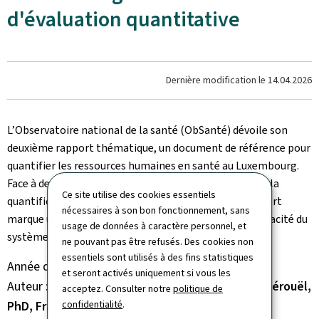
d'évaluation quantitative
Dernière modification le
14.04.2026
L’Observatoire national de la santé (ObSanté) dévoile son
deuxième rapport thématique, un document de référence pour
quantifier les ressources humaines en santé au Luxembourg.
Face à des défis stratégiques liés à la disponibilité et à la
Ce site utilise des cookies essentiels
quantification des professionnels de la santé, ce rapport
nécessaires à son bon fonctionnement, sans
marque une avancée significative pour renforcer l’efficacité du
usage de données à caractère personnel, et
système de santé national.
ne pouvant pas être refusés. Des cookies non
essentiels sont utilisés à des fins statistiques
Année de parution
2024
et seront activés uniquement si vous les
Auteur
Catherine Goetzinger, PhD, Aymeric d’Hérouël,
acceptez. Consulter notre
politique de
PhD, Françoise Berthet, MD, MPH
confidentialité
.