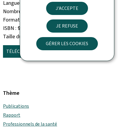
Langue(s)
Français
J'ACCEPTE
Nombre de pages
84 page(s)
Format du document
Pdf
JE REFUSE
ISBN
978-99987-735-8-5
Taille du fichier
5,52 Mo
GÉRER LES COOKIES
TÉLÉCHARGER
(FR, PDF - 5,52 MO)
Thème
Publications
Rapport
Professionnels de la santé