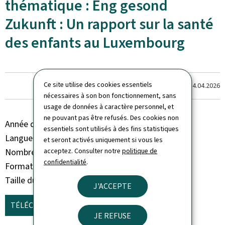
thématique : Eng gesond
Zukunft : Un rapport sur la santé
des enfants au Luxembourg
Ce site utilise des cookies essentiels
Dernière modification le
14.04.2026
nécessaires à son bon fonctionnement, sans
usage de données à caractère personnel, et
ne pouvant pas être refusés. Des cookies non
Année de parution
2024
essentiels sont utilisés à des fins statistiques
Langue(s)
Français
et seront activés uniquement si vous les
acceptez. Consulter notre
politique de
Nombre de pages
3 page(s)
confidentialité
.
Format du document
Pdf
Taille du fichier
423 Ko
J'ACCEPTE
TÉLÉCHARGER
(FR, PDF - 423 KO)
JE REFUSE