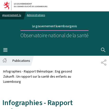
Aller au menu principal
Aller au contenu
gouvernement.lu
Administrations
Le gouvernement luxembourgeois
Observatoire national de la santé
AFFICHER
MENU
PRINCIPAL
Publications
PA
Accueil
Infographies - Rapport thématique : Eng gesond
Zukunft : Un rapport sur la santé des enfants au
Luxembourg
Infographies - Rapport