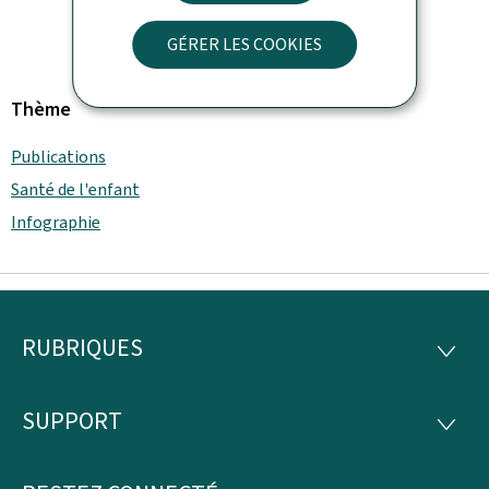
GÉRER LES COOKIES
Thème
Publications
Santé de l'enfant
Infographie
RUBRIQUES
Pied
RUBRI
de
SUPPORT
SUPP
page