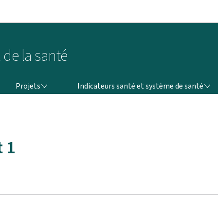
Aller au menu principal
Aller au contenu
 de la santé
PROJETS
INDICATEURS SANTÉ ET SYSTÈME DE SANTÉ
Projets
Indicateurs santé et système de santé
 1