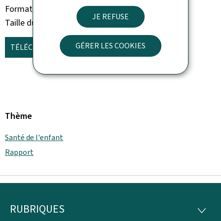
Format du document
Pdf
JE REFUSE
Taille du fichier
3,83 Mo
GÉRER LES COOKIES
TÉLÉCHARGER
(FR, PDF - 3,83 MO)
Thème
Santé de l'enfant
Rapport
RUBRIQUES
Pied
RUBRI