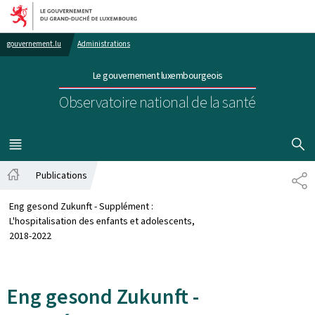
Aller au menu principal
Aller au contenu
gouvernement.lu
Administrations
Le gouvernement luxembourgeois
Observatoire national de la santé
AFFICHER
MENU
PRINCIPAL
Publications
PA
Accueil
Eng gesond Zukunft - Supplément :
L'hospitalisation des enfants et adolescents,
2018-2022
Eng gesond Zukunft -