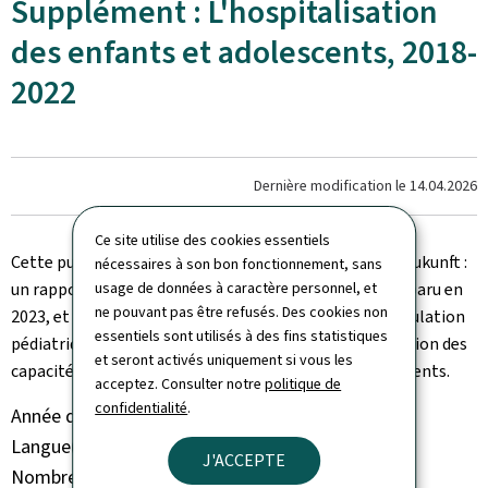
Supplément : L'hospitalisation
des enfants et adolescents, 2018-
2022
Dernière modification le
14.04.2026
Ce site utilise des cookies essentiels
Cette publication complète le rapport « Eng gesond Zukunft :
nécessaires à son bon fonctionnement, sans
un rapport sur la santé des enfants au Luxembourg », paru en
usage de données à caractère personnel, et
ne pouvant pas être refusés. Des cookies non
2023, et apporte un éclairage sur les besoins de la population
essentiels sont utilisés à des fins statistiques
pédiatrique en soins hospitaliers ainsi que sur l’utilisation des
et seront activés uniquement si vous les
capacités hospitalières dédiées aux enfants et adolescents.
acceptez. Consulter notre
politique de
confidentialité
.
Année de parution
2025
Langue(s)
Français
J'ACCEPTE
Nombre de pages
76 page(s)