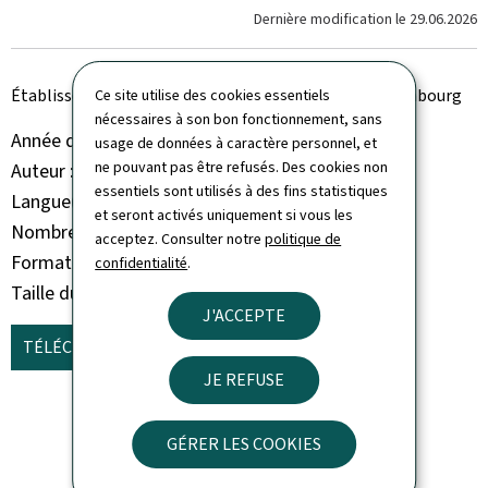
Dernière modification le
29.06.2026
Établissements hospitaliers du Grand-Duché de Luxembourg
Ce site utilise des cookies essentiels
nécessaires à son bon fonctionnement, sans
Année de parution
2026
usage de données à caractère personnel, et
ne pouvant pas être refusés. Des cookies non
Auteur
Charles Pierre
essentiels sont utilisés à des fins statistiques
Langue(s)
Français
et seront activés uniquement si vous les
Nombre de pages
122 page(s)
acceptez. Consulter notre
politique de
Format du document
Pdf
confidentialité
.
Taille du fichier
2,95 Mo
J'ACCEPTE
TÉLÉCHARGER
(FR, PDF - 2,95 MO)
JE REFUSE
GÉRER LES COOKIES