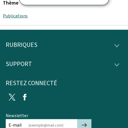
Thème
Publications
RUBRIQUES
Pied
RUBRI
de
SUPPORT
SUPP
page
RESTEZ CONNECTÉ
Twitter
Facebook
Newsletter
🡒
E-mail