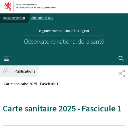
Aller au menu principal
Aller au contenu
gouvernement.lu
Administrations
Le gouvernement luxembourgeois
Observatoire national de la santé
AFFICHER
MENU
PRINCIPAL
Publications
PA
Accueil
Carte sanitaire 2025 - Fascicule 1
Carte sanitaire 2025 - Fascicule 1