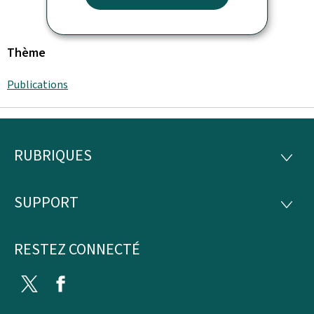
Thème
Publications
RUBRIQUES
Pied
RUBRI
de
SUPPORT
SUPP
page
RESTEZ CONNECTÉ
Twitter
Facebook