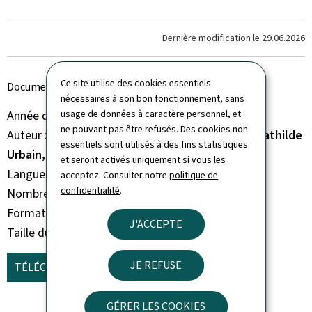
Dernière modification le
29.06.2026
Ce site utilise des cookies essentiels
Document principal
nécessaires à son bon fonctionnement, sans
Année de parution
usage de données à caractère personnel, et
2026
ne pouvant pas être refusés. Des cookies non
Auteur
Charles Pierre, Anne-Charlotte Lorcy, Mathilde
essentiels sont utilisés à des fins statistiques
Urbain, Françoise Berthet
et seront activés uniquement si vous les
Langue(s)
Français
acceptez. Consulter notre
politique de
confidentialité
.
Nombre de pages
223 page(s)
Format du document
Pdf
J'ACCEPTE
Taille du fichier
7,43 Mo
JE REFUSE
TÉLÉCHARGER
(FR, PDF - 7,43 MO)
GÉRER LES COOKIES