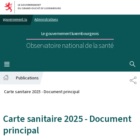
Aller au menu principal
Aller au contenu
gouvernement.lu
Administrations
Le gouvernement luxembourgeois
Observatoire national de la santé
AFFICHER
MENU
PRINCIPAL
Publications
PA
Accueil
Carte sanitaire 2025 - Document principal
Carte sanitaire 2025 - Document
principal