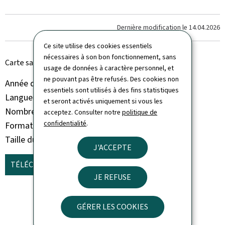
Dernière modification le
14.04.2026
Ce site utilise des cookies essentiels
nécessaires à son bon fonctionnement, sans
Carte sanitaire 2023 - Document de synthèse
usage de données à caractère personnel, et
ne pouvant pas être refusés. Des cookies non
Année de parution
2024
essentiels sont utilisés à des fins statistiques
Langue(s)
Français
et seront activés uniquement si vous les
Nombre de pages
51 page(s)
acceptez. Consulter notre
politique de
confidentialité
.
Format du document
Pdf
Taille du fichier
13,32 Mo
J'ACCEPTE
TÉLÉCHARGER
(FR, PDF - 13,32 MO)
JE REFUSE
GÉRER LES COOKIES