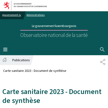
Aller au menu principal
Aller au contenu
gouvernement.lu
Administrations
Le gouvernement luxembourgeois
Observatoire national de la santé
AFFICHER
MENU
PRINCIPAL
Publications
PA
Accueil
Carte sanitaire 2023 - Document de synthèse
Carte sanitaire 2023 - Document
de synthèse