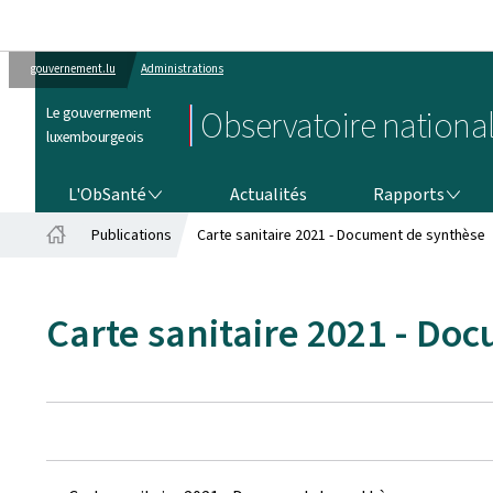
gouvernement.lu
Administrations
Le gouvernement
Observatoire national
luxembourgeois
L'OBSANTÉ
RAPPORTS
L'ObSanté
Actualités
Rapports
Publications
Carte sanitaire 2021 - Document de synthèse
Accueil
Carte sanitaire 2021 - Do