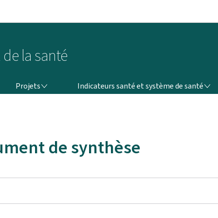
Aller au menu principal
Aller au contenu
 de la santé
PROJETS
INDICATEURS SANTÉ ET SYSTÈME DE SANTÉ
Projets
Indicateurs santé et système de santé
cument de synthèse