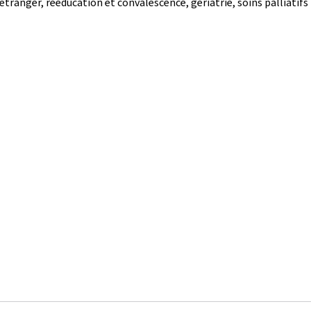
'étranger, rééducation et convalescence, gériatrie, soins palliatifs