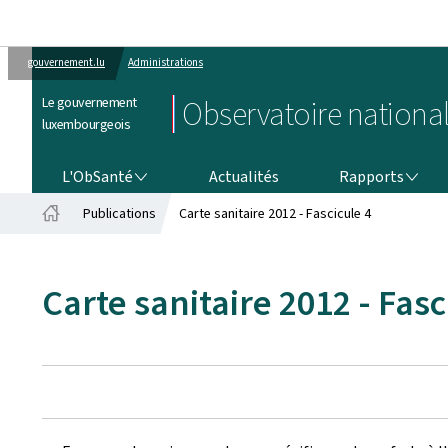
gouvernement.lu
Administrations
Le gouvernement
Observatoire national
luxembourgeois
L'OBSANTÉ
RAPPORTS
L'ObSanté
Actualités
Rapports
Publications
Carte sanitaire 2012 - Fascicule 4
Accueil
Carte sanitaire 2012 - Fasc