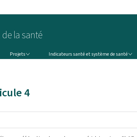
Aller au menu principal
Aller au contenu
 de la santé
PROJETS
INDICATEURS SANTÉ ET SYSTÈME DE SANTÉ
Projets
Indicateurs santé et système de santé
icule 4