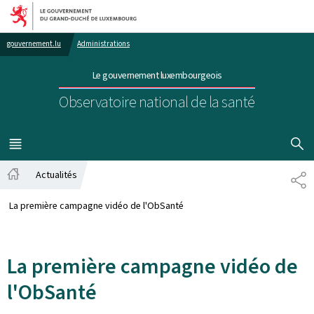
Aller au menu principal
Aller au contenu
gouvernement.lu
Administrations
Le gouvernement luxembourgeois
Observatoire national de la santé
AFFICHER
MENU
PRINCIPAL
Actualités
PA
Accueil
La première campagne vidéo de l'ObSanté
La première campagne vidéo de
l'ObSanté