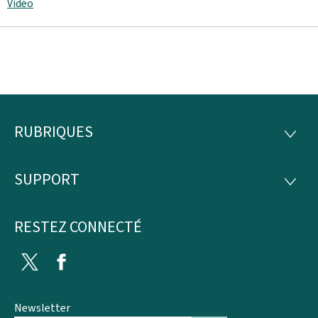
Vidéo
RUBRIQUES
Pied
RUBRI
de
SUPPORT
SUPP
page
RESTEZ CONNECTÉ
Twitter
Facebook
Newsletter