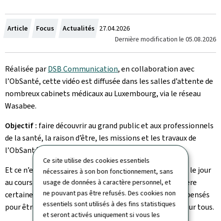
Crée
Article
Focus
Actualités
27.04.2026
Dernière modification le
05.08.2026
le
Réalisée par
DSB Communication
, en collaboration avec
l’ObSanté, cette vidéo est diffusée dans les salles d’attente de
nombreux cabinets médicaux au Luxembourg, via le réseau
Wasabee.
Objectif :
faire découvrir au grand public et aux professionnels
de la santé, la raison d’être, les missions et les travaux de
l’ObSanté.
Ce site utilise des cookies essentiels
Et ce n’est qu’un début, d’autres capsules vidéo verront le jour
nécessaires à son bon fonctionnement, sans
au cours de l’année. Elles mettront davantage en lumière
usage de données à caractère personnel, et
ne pouvant pas être refusés. Des cookies non
certaines productions et résultats, avec des contenus pensés
essentiels sont utilisés à des fins statistiques
pour être à la fois utiles, informatifs et engageants pour tous.
et seront activés uniquement si vous les