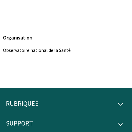
Organisation
Observatoire national de la Santé
RUBRIQUES
Pied
RUBRI
de
SUPPORT
SUPP
page