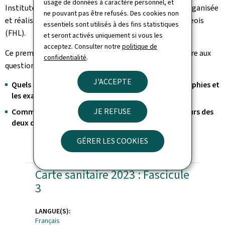
usage de données à caractère personnel, et
Institute of Health (LIH) et une collecte de données organisée
ne pouvant pas être refusés. Des cookies non
et réalisée par la Fédération des hôpitaux luxembourgeois
essentiels sont utilisés à des fins statistiques
(FHL).
et seront activés uniquement si vous les
acceptez. Consulter notre
politique de
Ce premier rapport a pour objectif principal de répondre aux
confidentialité
.
questions suivantes :
J'ACCEPTE
Quels sont les délais d'attente pour les mammographies et
les examens IRM ?
JE REFUSE
Comment ces délais d’attente ont-ils évolué au cours des
deux dernières années ?
GÉRER LES COOKIES
Carte sanitaire 2023 : Fascicule
3
LANGUE(S):
Français