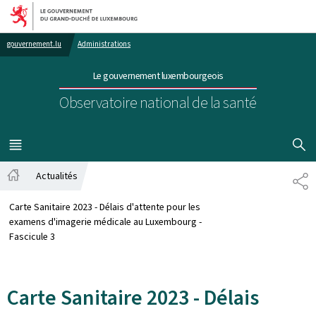
Aller au menu principal
Aller au contenu
gouvernement.lu
Administrations
Le gouvernement luxembourgeois
Observatoire national de la santé
AFFICHER
MENU
PRINCIPAL
Actualités
PA
Accueil
Carte Sanitaire 2023 - Délais d'attente pour les
examens d'imagerie médicale au Luxembourg -
Fascicule 3
Carte Sanitaire 2023 - Délais