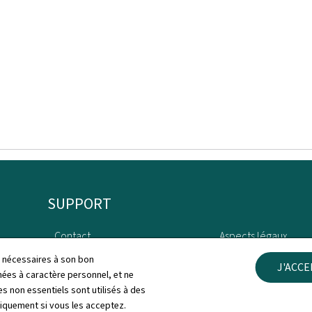
SUPPORT
Contact
Aspects légaux
ls nécessaires à son bon
J'ACC
Plan du site
Déclaration d'access
es à caractère personnel, et ne
s non essentiels sont utilisés à des
À propos du site
Gestion des cookies
niquement si vous les acceptez.