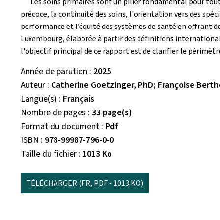
Les soins primaires sont un pilier fondamental pour tout 
précoce, la continuité des soins, l'orientation vers des spéci
performance et l’équité des systèmes de santé en offrant d
Luxembourg, élaborée à partir des définitions internationale
l'objectif principal de ce rapport est de clarifier le périmè
Année de parution
2025
Auteur
Catherine Goetzinger, PhD; Françoise Berth
Langue(s)
Français
Nombre de pages
33 page(s)
Format du document
Pdf
ISBN
978-99987-796-0-0
Taille du fichier
1013 Ko
TÉLÉCHARGER
(FR, PDF - 1013 KO)