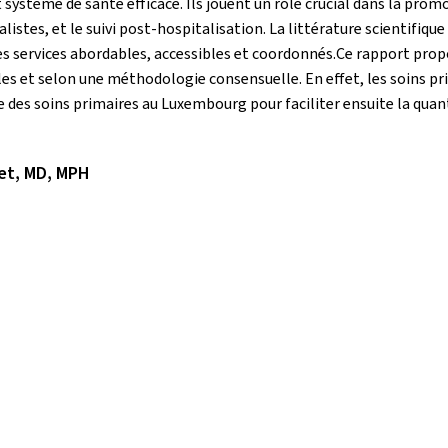
système de santé efficace. Ils jouent un rôle crucial dans la promo
alistes, et le suivi post-hospitalisation. La littérature scientifiq
es services abordables, accessibles et coordonnés.Ce rapport prop
s et selon une méthodologie consensuelle. En effet, les soins prim
tre des soins primaires au Luxembourg pour faciliter ensuite la quan
et, MD, MPH