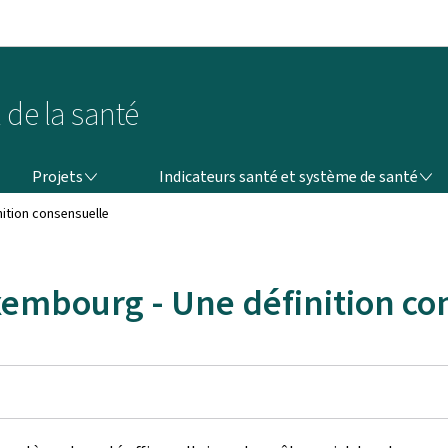
Aller au menu principal
Aller au contenu
 de la santé
PROJETS
INDICATEURS SANTÉ ET SYSTÈME DE SANTÉ
Projets
Indicateurs santé et système de santé
nition consensuelle
xembourg - Une définition co