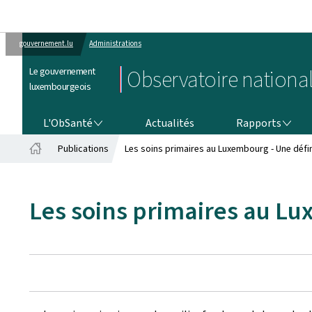
gouvernement.lu
Administrations
Le gouvernement
Observatoire national
luxembourgeois
L'OBSANTÉ
RAPPORTS
L'ObSanté
Actualités
Rapports
Publications
Les soins primaires au Luxembourg - Une défi
Accueil
Les soins primaires au Lu