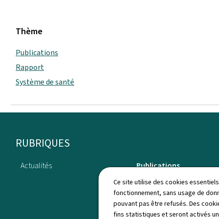
Thème
Publications
Rapport
Système de santé
Pied
RUBRIQUES
de
Actualités
Publications
page
Ce site utilise des cookies essentie
fonctionnement, sans usage de donné
pouvant pas être refusés. Des cookie
fins statistiques et seront activés u