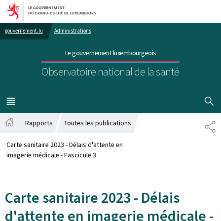
Aller au menu principal
Aller au contenu
gouvernement.lu
Administrations
Le gouvernement luxembourgeois
Observatoire national de la santé
AFFICHER
MENU
PRINCIPAL
Rapports
Toutes les publications
PA
Accueil
Carte sanitaire 2023 - Délais d'attente en
imagerie médicale - Fascicule 3
Carte sanitaire 2023 - Délais
d'attente en imagerie médicale -