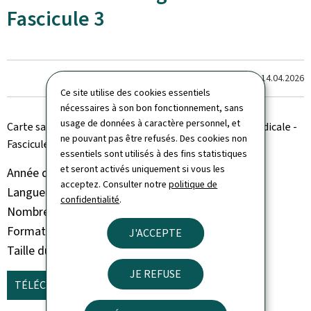
Fascicule 3
Dernière modification le
14.04.2026
Ce site utilise des cookies essentiels
nécessaires à son bon fonctionnement, sans
usage de données à caractère personnel, et
Carte sanitaire 2023 - Délais d'attente en imagerie médicale -
ne pouvant pas être refusés. Des cookies non
Fascicule 3
essentiels sont utilisés à des fins statistiques
et seront activés uniquement si vous les
Année de parution
2024
acceptez. Consulter notre
politique de
Langue(s)
Français
confidentialité
.
Nombre de pages
66 page(s)
Format du document
Pdf
J'ACCEPTE
Taille du fichier
2,28 Mo
JE REFUSE
TÉLÉCHARGER
(FR, PDF - 2,28 MO)